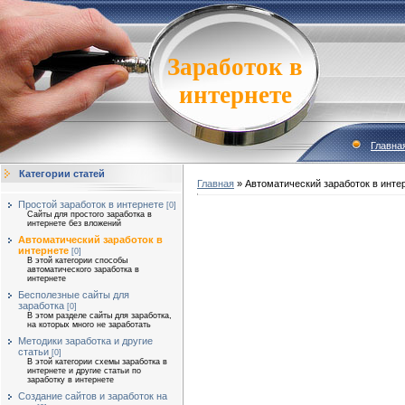
Заработок в
интернете
Главна
Категории статей
Главная
»
Автоматический заработок в инте
Простой заработок в интернете
[0]
Сайты для простого заработка в
интернете без вложений
Автоматический заработок в
интернете
[0]
В этой категории способы
автоматического заработка в
интернете
Бесполезные сайты для
заработка
[0]
В этом разделе сайты для заработка,
на которых много не заработать
Методики заработка и другие
статьи
[0]
В этой категории схемы заработка в
интернете и другие статьи по
заработку в интернете
Создание сайтов и заработок на