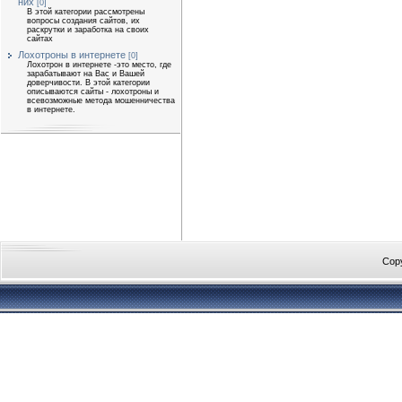
них
[0]
В этой категории рассмотрены
вопросы создания сайтов, их
раскрутки и заработка на своих
сайтах
Лохотроны в интернете
[0]
Лохотрон в интернете -это место, где
зарабатывают на Вас и Вашей
доверчивости. В этой категории
описываются сайты - лохотроны и
всевозможные метода мошенничества
в интернете.
Cop