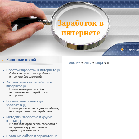
Заработок в
интернете
Главна
Категории статей
Главная
»
2017
»
Март
»
01
Простой заработок в интернете
[0]
Сайты для простого заработка в
интернете без вложений
Автоматический заработок в
интернете
[0]
В этой категории способы
автоматического заработка в
интернете
Бесполезные сайты для
заработка
[0]
В этом разделе сайты для заработка,
на которых много не заработать
Методики заработка и другие
статьи
[0]
В этой категории схемы заработка в
интернете и другие статьи по
заработку в интернете
Создание сайтов и заработок на