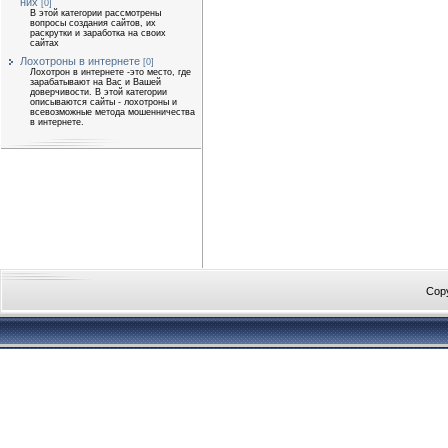
них
[0]
В этой категории рассмотрены
вопросы создания сайтов, их
раскрутки и заработка на своих
сайтах
Лохотроны в интернете
[0]
Лохотрон в интернете -это место, где
зарабатывают на Вас и Вашей
доверчивости. В этой категории
описываются сайты - лохотроны и
всевозможные метода мошенничества
в интернете.
Cop