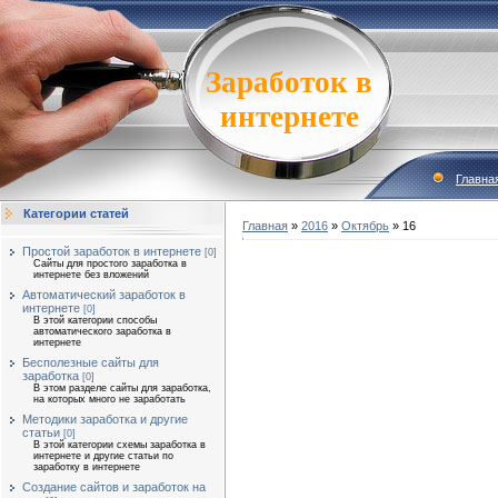
Заработок в
интернете
Главна
Категории статей
Главная
»
2016
»
Октябрь
»
16
Простой заработок в интернете
[0]
Сайты для простого заработка в
интернете без вложений
Автоматический заработок в
интернете
[0]
В этой категории способы
автоматического заработка в
интернете
Бесполезные сайты для
заработка
[0]
В этом разделе сайты для заработка,
на которых много не заработать
Методики заработка и другие
статьи
[0]
В этой категории схемы заработка в
интернете и другие статьи по
заработку в интернете
Создание сайтов и заработок на