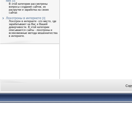
них
[0]
В этой категории рассмотрены
вопросы создания сайтов, их
раскрутки и заработка на своих
сайтах
Лохотроны в интернете
[0]
Лохотрон в интернете -это место, где
зарабатывают на Вас и Вашей
доверчивости. В этой категории
описываются сайты - лохотроны и
всевозможные метода мошенничества
в интернете.
Cop